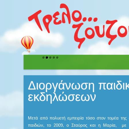
Διοργάνωση παιδι
εκδηλώσεων
Μετά από πολυετή εμπειρία τόσο στον τομέα της
παιδιών, το 2009, ο Σταύρος και η Μαρία, με 