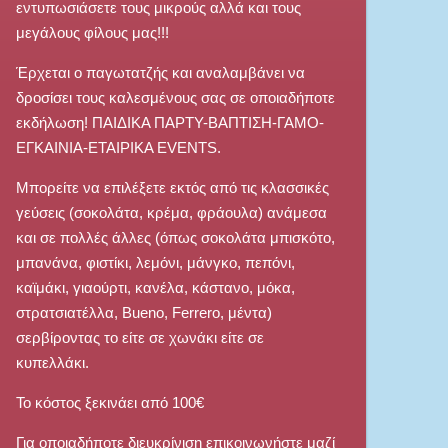
εντυπωσιάσετε τους μικρούς αλλά και τους
μεγάλους φίλους μας!!!
Έρχεται ο παγωτατζής και αναλαμβάνει να
δροσίσει τους καλεσμένους σας σε οποιαδήποτε
εκδήλωση! ΠΑΙΔΙΚΑ ΠΑΡΤΥ-ΒΑΠΤΙΣΗ-ΓΑΜΟ-
ΕΓΚΑΙΝΙΑ-ΕΤΑΙΡΙΚΑ EVENTS.
Μπορείτε να επιλέξετε εκτός από τις κλασσικές
γεύσεις (σοκολάτα, κρέμα, φράουλα) ανάμεσα
και σε πολλές άλλες (όπως σοκολάτα μπισκότο,
μπανάνα, φιστίκι, λεμόνι, μάνγκο, πεπόνι,
καϊμάκι, γιαούρτι, κανέλα, κάστανο, μόκα,
στρατσιατέλλα, Bueno, Ferrero, μέντα)
σερβίροντας το είτε σε χωνάκι είτε σε
κυπελλάκι.
Το κόστος ξεκινάει από 100€
Για οποιαδήποτε διευκρίνιση επικοινωνήστε μαζί