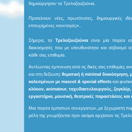
δημιούργησαν τα Τρελοζουζούνια.
Προτείνουν νέες, πρωτότυπες, δημιουργικές ιδέ
επιτυχημένες «συνταγές»..
Σήμερα, τα
Τρελοζουζούνια
είναι μία παρέα από
διακοσμητές που με υπευθυνότητα και σεβασμό α
κάθε σας επιθυμία.
Αντλώντας έμπνευση από τις δικές σας επιθυμίες αν
και στη δεξίωση:
θεματική ή minimal διακόσμηση, 
καλεσμένων με mascot & special effects
και φυσικ
κλόουν, animateur, ταχυδακτυλουργούς, ζογκλέρ
εργαστήρια, μουσική, θεατρικές παραστάσεις και 
Μια παρέα έμπιστων συνεργατών, με ξεχωριστή πορ
μέλη της γνωρίζονται πριν ακόμα αρχίσουν τις Τρελ