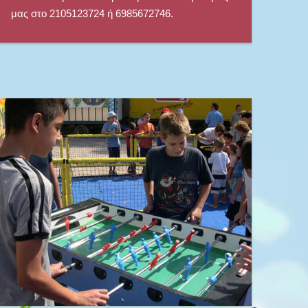
μας στο 2105123724 ή 6985672746.