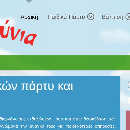
Αρχική
Παιδικά Πάρτυ
Βάπτιση
κών πάρτυ και
 διοργάνωσης εκδηλώσεων, όσο και στην διασκέδαση των
γνώμονα την ανάγκη τους για ποιοτικότερες υπηρεσίες,