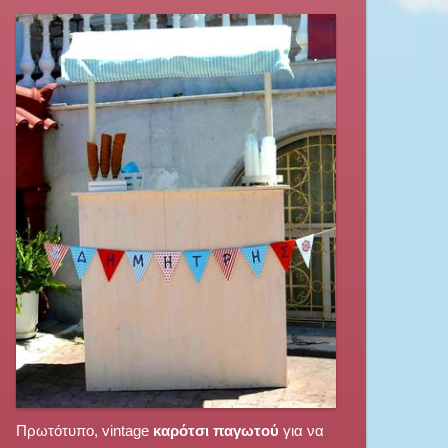
Πρωτότυπο, vintage
καρότσι παγωτού
για να