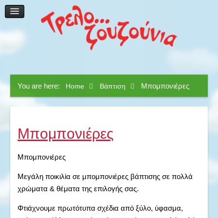
Ηχητική & Μικροφωνική Κάλυψη
Φωτογράφηση & Βιντεοσκόπηση
Catering
Γλυκές Απολαύσεις
Επικοινωνία
You are here:
Μπομπονιέρες
Home
Βάπτιση
Μπομπονιέρες
Μπομπονιέρες
Μεγάλη ποικιλία σε μπομπονιέρες βάπτισης σε πολλά
χρώματα & θέματα της επιλογής σας.
Φτιάχνουμε πρωτότυπα σχέδια από ξύλο, ύφασμα,