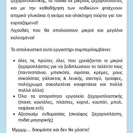
ζαχαροπλαστικής, τα παιδιά σε μικρούς ζαχαροπλάστες
και με την καθοδήγηση των «ειδικών» φτιάχνουν
ατομικά γλυκάκια ή ακόμα και ολόκληρη τούρτα για τον
εορταζόμενο!!
Λιχουδιές που θα απολαύσουν μικροί και μεγάλοι
καλεσμένοι!
Το απολαυστικό αυτό εργαστήρι συμπεριλαμβάνει:
όλες τις πρώτες ύλες που χρειάζονται οι μικροί
ζαχαροπλάστες για να ξεδιπλώσουν το ταλέντο τους
(παντεσπάνια, μπισκότα, σιρόπια, κρέμες, μους
σοκολάτας γάλακτος & λευκής, σαντιγύ, τρούφες,
πολύχρωμα σοκολατένια κουφετάκια και πολλά
πολλά άλλα)
Όλα τα απαραίτητα εργαλεία ζαχαροπλαστικής
(mixer, κουτάλες, πλάστες, κορνέ, κουπάτ, μπολ,
ταψάκια κτλ)
Αξεσουάρ ενδυμασίας (σκούφος ζαχαροπλάστη,
ποδιά μαγειρικής)
Μμμμμ… δοκιμάστε και δεν θα χάσετε!