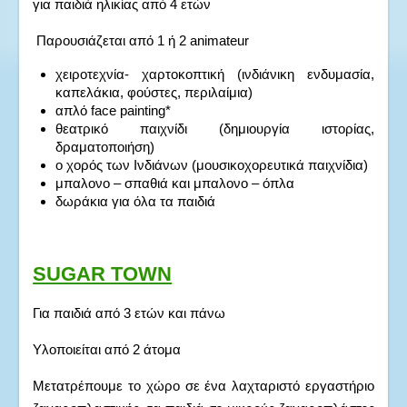
για παιδιά ηλικίας από 4 ετών
Παρουσιάζεται από 1 ή 2 animateur
χειροτεχνία- χαρτοκοπτική (ινδιάνικη ενδυμασία,
καπελάκια, φούστες, περιλαίμια)
απλό face painting*
θεατρικό παιχνίδι (δημιουργία ιστορίας,
δραματοποιήση)
ο χορός των Ινδιάνων (μουσικοχορευτικά παιχνίδια)
μπαλονο – σπαθιά και μπαλονο – όπλα
δωράκια για όλα τα παιδιά
SUGAR TOWN
Για παιδιά από 3 ετών και πάνω
Υλοποιείται από 2 άτομα
Μετατρέπουμε το χώρο σε ένα λαχταριστό εργαστήριο