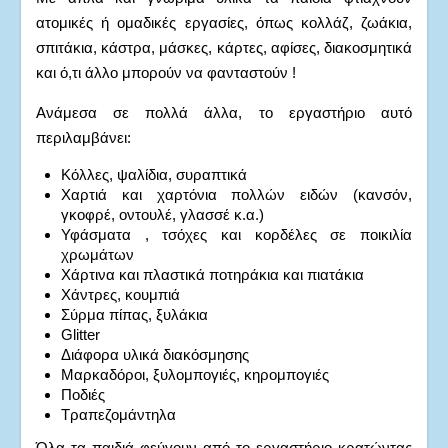
ατομικές ή ομαδικές εργασίες, όπως κολλάζ, ζωάκια,
σπιτάκια, κάστρα, μάσκες, κάρτες, αφίσες, διακοσμητικά
και ό,τι άλλο μπορούν να φανταστούν !
Ανάμεσα σε πολλά άλλα, το εργαστήριο αυτό
περιλαμβάνει:
Κόλλες, ψαλίδια, συραπτικά
Χαρτιά και χαρτόνια πολλών ειδών (κανσόν,
γκοφρέ, οντουλέ, γλασσέ κ.α.)
Υφάσματα , τσόχες και κορδέλες σε ποικιλία
χρωμάτων
Χάρτινα και πλαστικά ποτηράκια και πιατάκια
Χάντρες, κουμπιά
Σύρμα πίπας, ξυλάκια
Glitter
Διάφορα υλικά διακόσμησης
Μαρκαδόροι, ξυλομπογιές, κηρομπογιές
Ποδιές
Τραπεζομάντηλα
Όλα τα παιδιά φεύγουν από το εργαστήριο κρατώντας